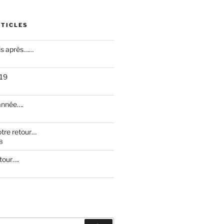
RTICLES
is après……
019
 année….
otre retour…
8
etour….