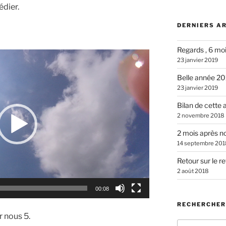
édier.
DERNIERS A
Regards , 6 mo
23 janvier 2019
Belle année 2
23 janvier 2019
Bilan de cette
2 novembre 2018
2 mois après n
14 septembre 201
Retour sur le r
2 août 2018
00:08
RECHERCHER
 nous 5.
Recherche