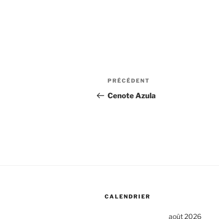
Navigation
Article
PRÉCÉDENT
de
précédent
Cenote Azula
l’article
CALENDRIER
août 2026