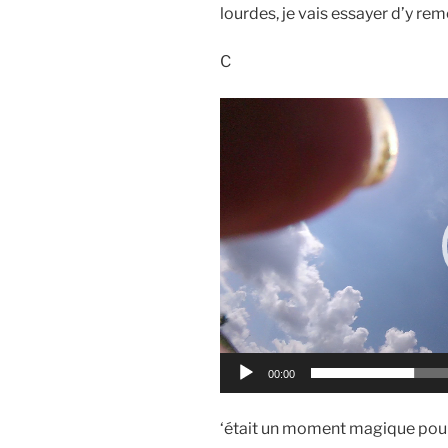
lourdes, je vais essayer d’y rem
C
Lecteur
vidéo
00:00
‘était un moment magique pour