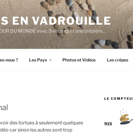
S EN VADROUILLE
e TOUR DU MONDE avec 3 enfants et une crêpière…
s-nous ?
Les Pays
Photos et Vidéos
Les crêpes
LE COMPTEU
mal
voir des tortues à seulement quelques
915
idéo car sinon les autres sont trop