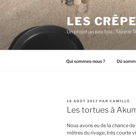
Aller
au
LES CRÊPE
contenu
principal
Un projet un peu fou… faire l
Qui sommes-nous ?
Où somme
PUBLIÉ
18 AOÛT 2017
PAR
CAMILLE
LE
Les tortues à Aku
Nous avons eu de la chance de 
mètres du rivage, très courte v