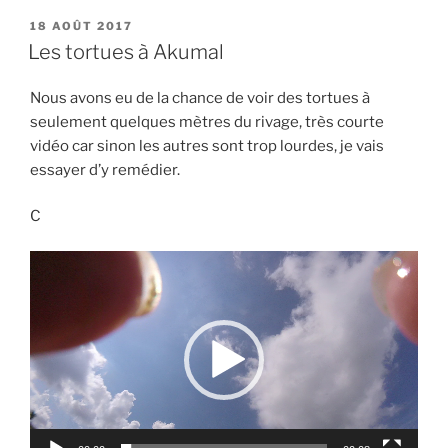
PUBLIÉ
18 AOÛT 2017
LE
Les tortues à Akumal
Nous avons eu de la chance de voir des tortues à
seulement quelques mètres du rivage, très courte
vidéo car sinon les autres sont trop lourdes, je vais
essayer d’y remédier.
C
Lecteur
vidéo