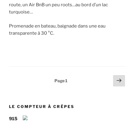
route, un Air BnB un peu roots…au bord d’un lac
turquoise…
Promenade en bateau, baignade dans une eau
transparente à 30 °C.
Pagination
Page
Page
1
suiv
des
publications
LE COMPTEUR À CRÊPES
915