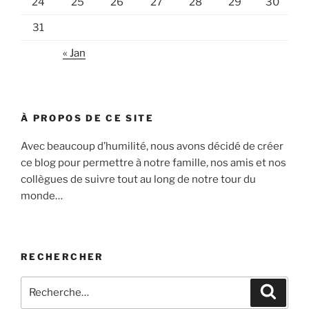
24
25
26
27
28
29
30
31
« Jan
À PROPOS DE CE SITE
Avec beaucoup d’humilité, nous avons décidé de créer
ce blog pour permettre à notre famille, nos amis et nos
collègues de suivre tout au long de notre tour du
monde…
RECHERCHER
Recherche
Recher
pour