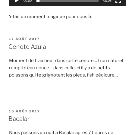
00:00
00:08
‘était un moment magique pour nous 5.
PUBLIÉ
17 AOÛT 2017
LE
Cenote Azula
Moment de fraicheur dans cette cenote… trou naturel
rempli d’eau douce….dans celle-ci il y a de petits
poissons qui te grignotent les pieds, fish pédicure…
PUBLIÉ
15 AOÛT 2017
LE
Bacalar
Nous passons un nuit à Bacalar après 7 heures de