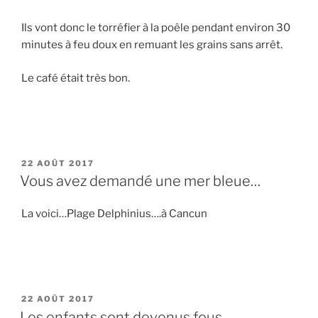
Ils vont donc le torréfier à la poêle pendant environ 30
minutes à feu doux en remuant les grains sans arrêt.
Le café était très bon.
PUBLIÉ
22 AOÛT 2017
LE
Vous avez demandé une mer bleue…
La voici…Plage Delphinius….à Cancun
PUBLIÉ
22 AOÛT 2017
LE
Les enfants sont devenus fous….