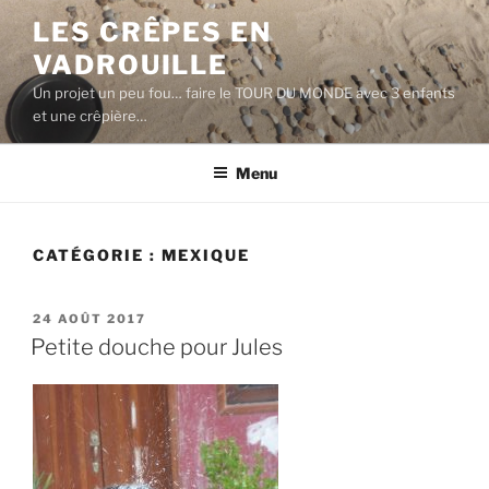
Aller
LES CRÊPES EN
au
VADROUILLE
contenu
principal
Un projet un peu fou… faire le TOUR DU MONDE avec 3 enfants
et une crêpière…
Menu
CATÉGORIE :
MEXIQUE
PUBLIÉ
24 AOÛT 2017
LE
Petite douche pour Jules