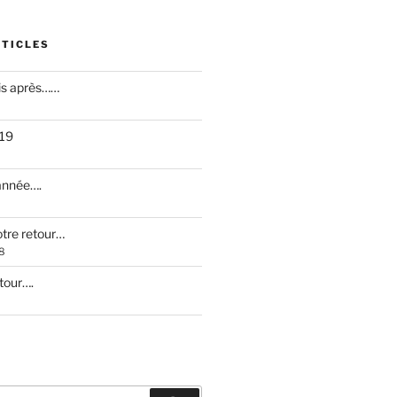
RTICLES
is après……
019
 année….
otre retour…
8
etour….