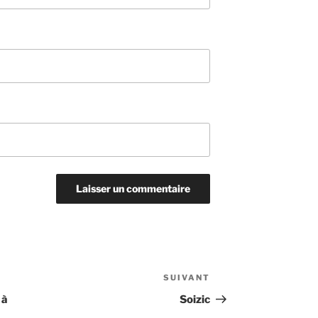
SUIVANT
Article
suivant
 à
Soizic