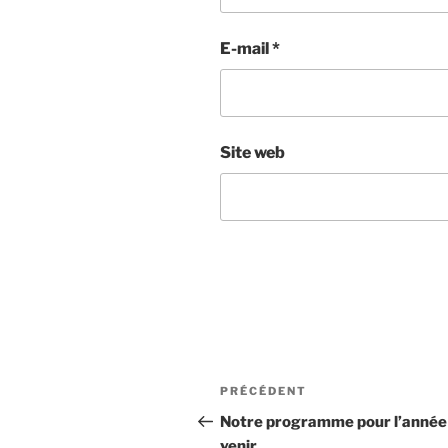
E-mail
*
Site web
Navigation
Article
PRÉCÉDENT
de
précédent
Notre programme pour l’année
venir