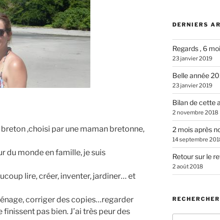
DERNIERS A
Regards , 6 mo
23 janvier 2019
Belle année 2
23 janvier 2019
Bilan de cette
2 novembre 2018
 breton ,choisi par une maman bretonne,
2 mois après n
14 septembre 201
ur du monde en famille, je suis
Retour sur le r
2 août 2018
coup lire, créer, inventer, jardiner… et
 ménage, corriger des copies…regarder
RECHERCHER
 finissent pas bien. J’ai très peur des
Recherche