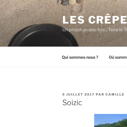
Aller
au
LES CRÊPE
contenu
principal
Un projet un peu fou… faire l
Qui sommes-nous ?
Où somme
PUBLIÉ
5 JUILLET 2017
PAR
CAMILLE
LE
Soizic