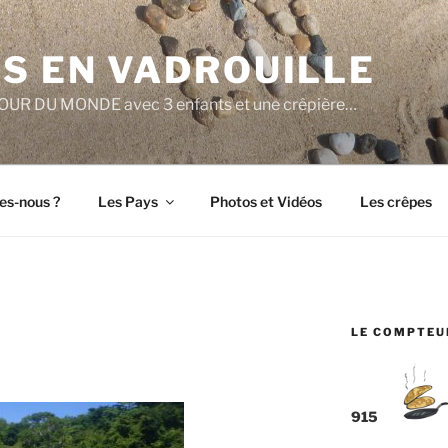
S EN VADROUILLE
e TOUR DU MONDE avec 3 enfants et une crêpière…
s-nous ?
Les Pays
Photos et Vidéos
Les crêpes
LE COMPTEU
915