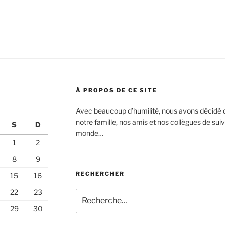
À PROPOS DE CE SITE
Avec beaucoup d’humilité, nous avons décidé d
notre famille, nos amis et nos collègues de suiv
S
D
monde…
1
2
8
9
RECHERCHER
15
16
22
23
Recherche
pour
29
30
: