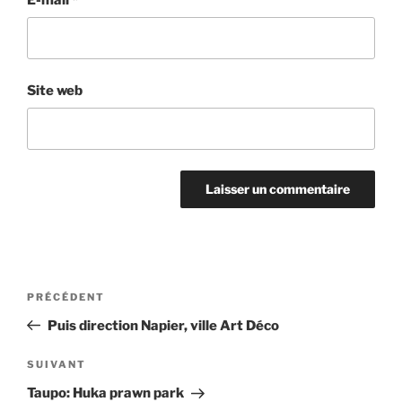
Site web
Navigation
Article
PRÉCÉDENT
de
précédent
Puis direction Napier, ville Art Déco
l’article
Article
SUIVANT
suivant
Taupo: Huka prawn park