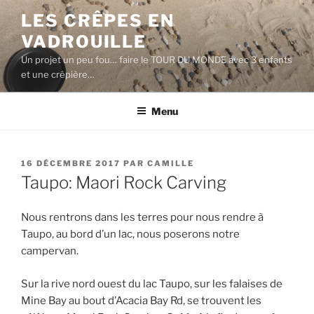
Aller
LES CRÊPES EN
au
VADROUILLE
contenu
principal
Un projet un peu fou… faire le TOUR DU MONDE avec 3 enfants
et une crêpière…
Menu
PUBLIÉ
16 DÉCEMBRE 2017
PAR
CAMILLE
LE
Taupo: Maori Rock Carving
Nous rentrons dans les terres pour nous rendre à
Taupo, au bord d’un lac, nous poserons notre
campervan.
Sur la rive nord ouest du lac Taupo, sur les falaises de
Mine Bay au bout d’Acacia Bay Rd, se trouvent les