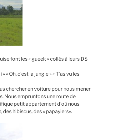
ouise font les « gueek » collés à leurs DS
 « Oh, c’est la jungle » « T’as vu les
nous chercher en voiture pour nous mener
ns. Nous empruntons une route de
nifique petit appartement d’où nous
, des hibiscus, des « papayiers».