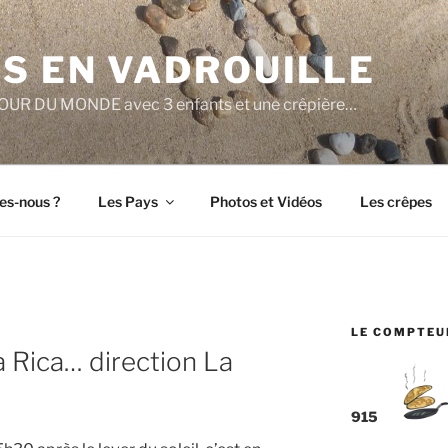
S EN VADROUILLE
e TOUR DU MONDE avec 3 enfants et une crêpière…
s-nous ?
Les Pays
Photos et Vidéos
Les crêpes
LE COMPTEU
 Rica… direction La
915