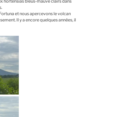
ux hortensias bleus-mauve clairs dans
s.
ortuna et nous apercevons le volcan
ement. Il y a encore quelques années, il