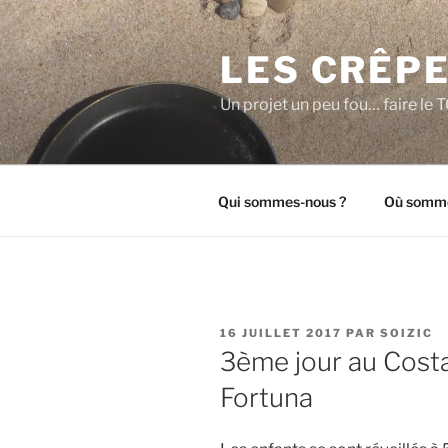
Aller
au
LES CRÊPE
contenu
principal
Un projet un peu fou… faire l
Qui sommes-nous ?
Où somme
PUBLIÉ
16 JUILLET 2017
PAR
SOIZIC
LE
3ème jour au Costa
Fortuna