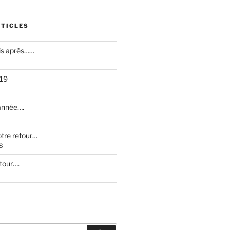
RTICLES
is après……
019
 année….
otre retour…
8
etour….