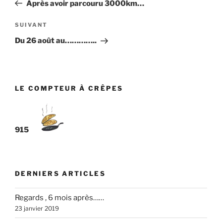
précédent
Après avoir parcouru 3000km…
l’article
Article
SUIVANT
suivant
Du 26 août au…………..
LE COMPTEUR À CRÊPES
915
DERNIERS ARTICLES
Regards , 6 mois après……
23 janvier 2019