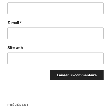
E-mail
*
Site web
Navigation
Article
PRÉCÉDENT
de