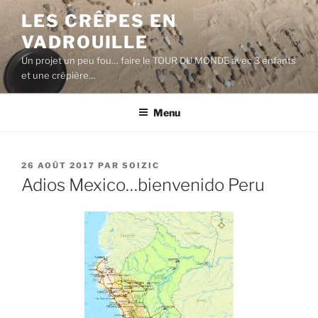
Aller
LES CRÊPES EN
au
VADROUILLE
contenu
principal
Un projet un peu fou… faire le TOUR DU MONDE avec 3 enfants
et une crêpière…
Menu
PUBLIÉ
26 AOÛT 2017
PAR
SOIZIC
LE
Adios Mexico…bienvenido Peru