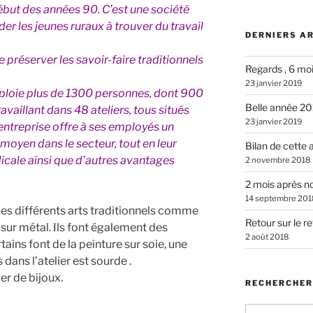
ébut des années 90. C’est une société
ider les jeunes ruraux à trouver du travail
DERNIERS A
 préserver les savoir-faire traditionnels
Regards , 6 mo
23 janvier 2019
ploie plus de 1300 personnes, dont 900
Belle année 2
ravaillant dans 48 ateliers, tous situés
23 janvier 2019
entreprise offre à ses employés un
e moyen dans le secteur, tout en leur
Bilan de cette
cale ainsi que d’autres avantages
2 novembre 2018
2 mois après n
14 septembre 201
s différents arts traditionnels comme
Retour sur le r
, sur métal. Ils font également des
2 août 2018
tains font de la peinture sur soie, une
dans l’atelier est sourde .
er de bijoux.
RECHERCHER
Recherche