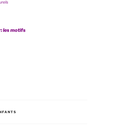
urels
: les motifs
ENFANTS