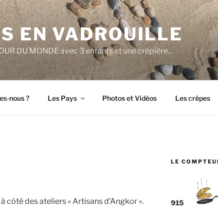
S EN VADROUILLE
e TOUR DU MONDE avec 3 enfants et une crêpière…
s-nous ?
Les Pays
Photos et Vidéos
Les crêpes
LE COMPTEU
à côté des ateliers « Artisans d’Angkor ».
915