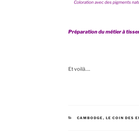
Coloration avec des pigments nat
Préparation du métier à tisser
Et voilà….
CATÉGORIES
CAMBODGE
,
LE COIN DES 