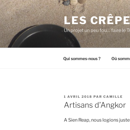
Aller
au
LES CRÊPE
contenu
principal
Un projet un peu fou… faire l
Qui sommes-nous ?
Où somme
PUBLIÉ
1 AVRIL 2018
PAR
CAMILLE
LE
Artisans d’Angkor
A Sien Reap, nous logions juste 