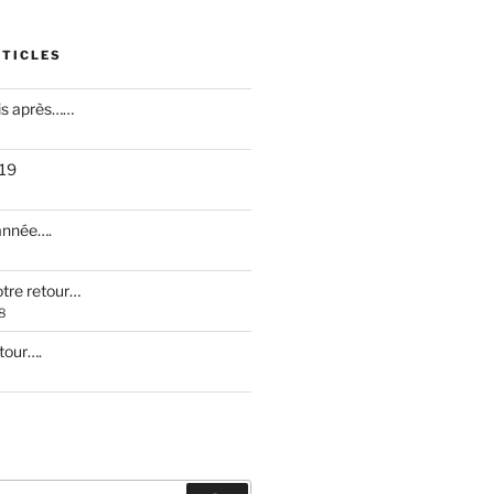
RTICLES
is après……
019
 année….
otre retour…
8
etour….