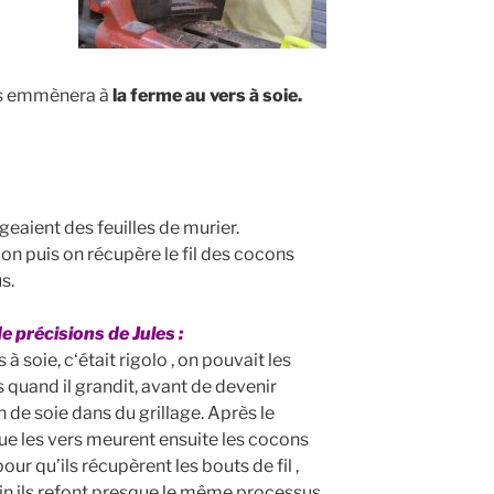
us emmènera à
la ferme au vers à soie.
geaient des feuilles de murier.
con puis on récupère le fil des cocons
s.
e précisions de Jules :
 à soie, c‘était rigolo , on pouvait les
is quand il grandit, avant de devenir
on de soie dans du grillage. Après le
 que les vers meurent ensuite les cocons
ur qu’ils récupèrent les bouts de fil ,
fin ils refont presque le même processus