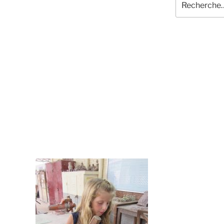
pour
: