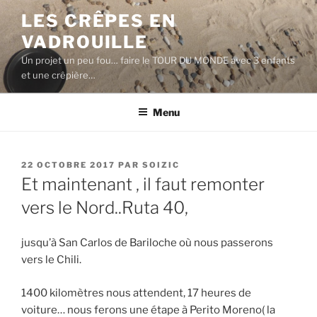
Aller
LES CRÊPES EN
au
VADROUILLE
contenu
principal
Un projet un peu fou… faire le TOUR DU MONDE avec 3 enfants
et une crêpière…
Menu
PUBLIÉ
22 OCTOBRE 2017
PAR
SOIZIC
LE
Et maintenant , il faut remonter
vers le Nord..Ruta 40,
jusqu’à San Carlos de Bariloche où nous passerons
vers le Chili.
1400 kilomètres nous attendent, 17 heures de
voiture… nous ferons une étape à Perito Moreno( la