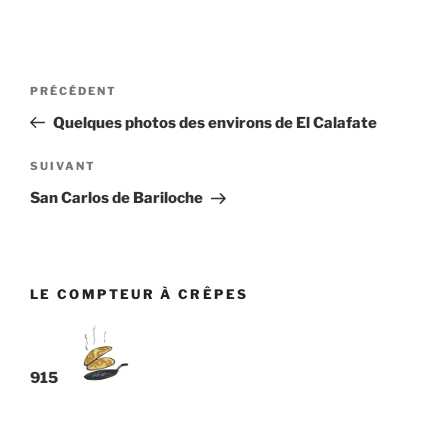
Navigation
Article
PRÉCÉDENT
de
précédent
Quelques photos des environs de El Calafate
l’article
Article
SUIVANT
suivant
San Carlos de Bariloche
LE COMPTEUR À CRÊPES
915