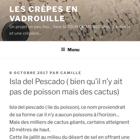
Aller
LES CRÊPES EN
au
VADROUILLE
contenu
principal
Un projet un peu fou… faire le TOUR DU MONDE avec 3 enfants
et une crêpière…
Menu
PUBLIÉ
8 OCTOBRE 2017
PAR
CAMILLE
LE
Isla del Pescado ( bien qu’il n’y ait
pas de poisson mais des cactus)
Isla del pescado ( ile du poisson), ce nom proviendrait
de sa forme car il n’y a aucun poissons à l’horizon…
Mais des milliers de cactus géants, certains atteignent
10 mètres de haut.
Cette île jaillit au milieu du désert de sel en offrant une