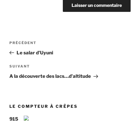
Navigation
Article
PRÉCÉDENT
de
précédent
Le salar d’Uyuni
l’article
Article
SUIVANT
suivant
A la découverte des lacs…d’altitude
LE COMPTEUR À CRÊPES
915