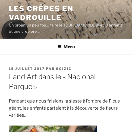
Aller
LES CRÊPES EN
au
VADROUILLE
contenu
principal
Un projet un peu fou… faire le TOUR DU MONDE avec 3 enfants
et une crêpière…
Menu
PUBLIÉ
15 JUILLET 2017
PAR
SOIZIC
LE
Land Art dans le « Nacional
Parque »
Pendant que nous faisions la sieste à l’ombre de Ficus
géant, les enfants partaient à la découverte de fleurs
variées…