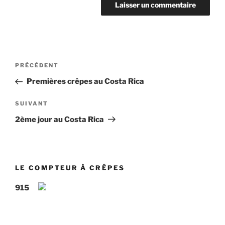
Navigation
Article
PRÉCÉDENT
de
précédent
Premières crêpes au Costa Rica
l’article
Article
SUIVANT
suivant
2ème jour au Costa Rica
LE COMPTEUR À CRÊPES
915