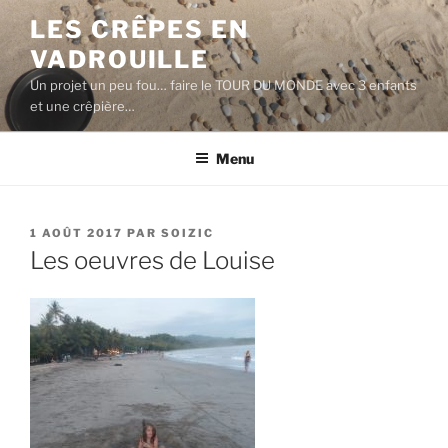
Aller
LES CRÊPES EN
au
VADROUILLE
contenu
principal
Un projet un peu fou… faire le TOUR DU MONDE avec 3 enfants
et une crêpière…
Menu
PUBLIÉ
1 AOÛT 2017
PAR
SOIZIC
LE
Les oeuvres de Louise