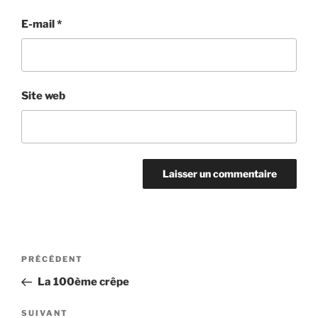
E-mail
*
Site web
Navigation
Article
PRÉCÉDENT
de
précédent
La 100ème crêpe
l’article
Article
SUIVANT