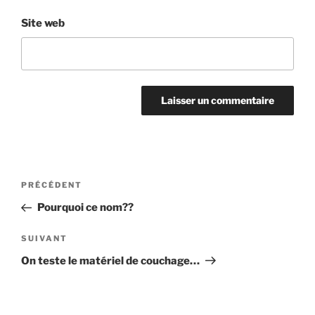
Site web
Navigation
Article
PRÉCÉDENT
de
précédent
Pourquoi ce nom??
l’article
Article
SUIVANT
suivant
On teste le matériel de couchage…