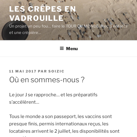
Aller
LES CRÊPES EN
au
VADROUILLE
contenu
principal
Un projet un peu fou… faire le TOUR DU MONDE avec 3 enfants
et une crêpière…
Menu
PUBLIÉ
11 MAI 2017
PAR
SOIZIC
LE
Où en sommes-nous ?
Le jour J se rapproche… et les préparatifs
s’accélèrent…
Tous le monde a son passeport, les vaccins sont
presque finis, permis internationaux reçus, les
locataires arrivent le 2 juillet, les disponibilités sont