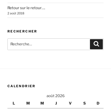
Retour sur le retour….
2 août 2018
RECHERCHER
Recherche
Recher
pour
:
CALENDRIER
août 2026
L
M
M
J
V
S
D