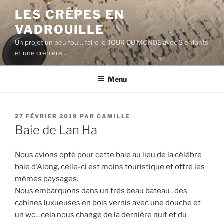
Aller
LES CRÊPES EN
au
VADROUILLE
contenu
principal
Un projet un peu fou… faire le TOUR DU MONDE avec 3 enfants
et une crêpière…
Menu
PUBLIÉ
27 FÉVRIER 2018
PAR
CAMILLE
LE
Baie de Lan Ha
Nous avions opté pour cette baie au lieu de la célèbre
baie d’Along, celle-ci est moins touristique et offre les
mêmes paysages.
Nous embarquons dans un très beau bateau , des
cabines luxueuses en bois vernis avec une douche et
un wc…cela nous change de la dernière nuit et du