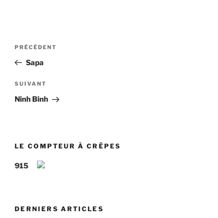
Navigation
Article
PRÉCÉDENT
de
précédent
Sapa
l’article
Article
SUIVANT
suivant
Ninh Binh
LE COMPTEUR À CRÊPES
915
DERNIERS ARTICLES