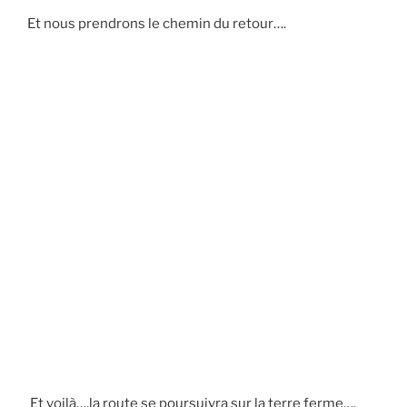
Et nous prendrons le chemin du retour….
Et voilà….la route se poursuivra sur la terre ferme….