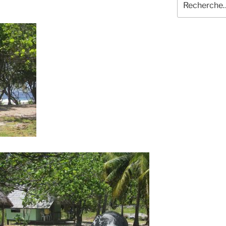
pour
: