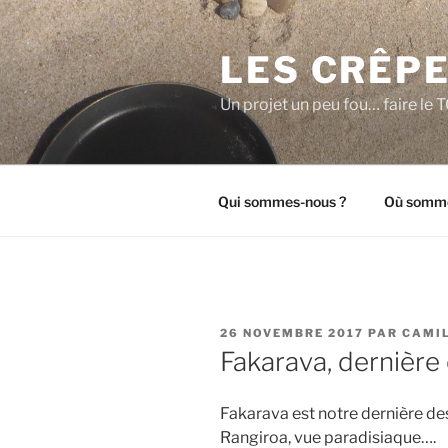
Aller
au
LES CRÊPE
contenu
principal
Un projet un peu fou… faire l
Qui sommes-nous ?
Où somme
PUBLIÉ
26 NOVEMBRE 2017
PAR
CAMI
LE
Fakarava, dernière
Fakarava est notre dernière d
Rangiroa, vue paradisiaque….