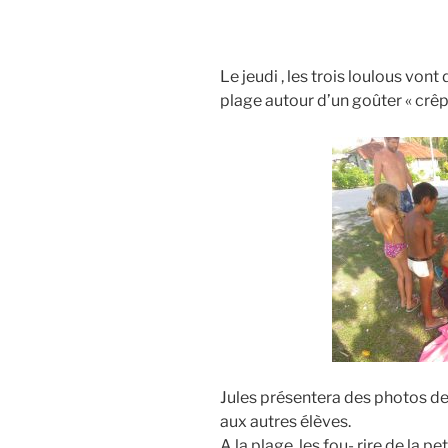
Le jeudi , les trois loulous vont
plage autour d’un goûter « crê
Jules présentera des photos de
aux autres élèves.
A la plage, les fou- rire de la 