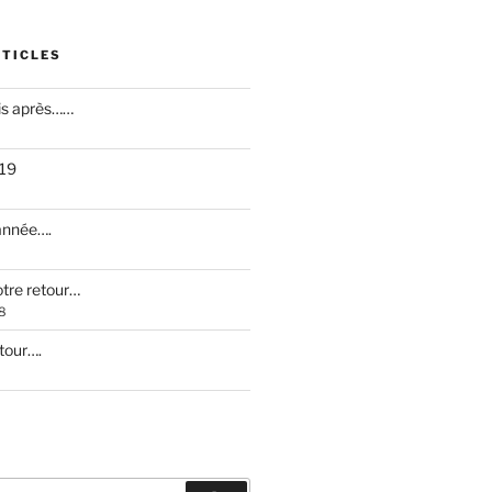
RTICLES
is après……
019
 année….
otre retour…
8
etour….