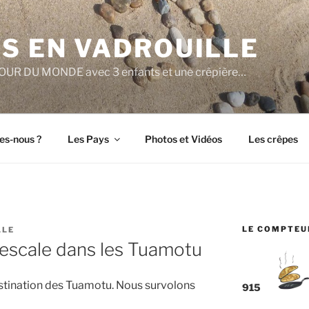
S EN VADROUILLE
e TOUR DU MONDE avec 3 enfants et une crêpière…
s-nous ?
Les Pays
Photos et Vidéos
Les crêpes
LE COMPTEU
LLE
 escale dans les Tuamotu
estination des Tuamotu. Nous survolons
915