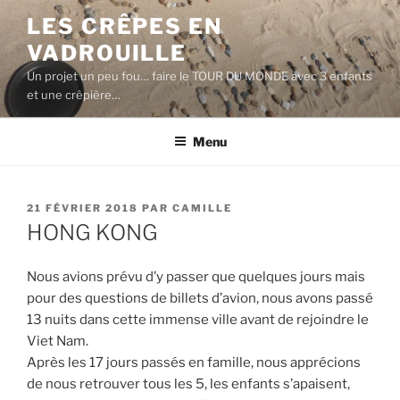
Aller
LES CRÊPES EN
au
VADROUILLE
contenu
principal
Un projet un peu fou… faire le TOUR DU MONDE avec 3 enfants
et une crêpière…
Menu
PUBLIÉ
21 FÉVRIER 2018
PAR
CAMILLE
LE
HONG KONG
Nous avions prévu d’y passer que quelques jours mais
pour des questions de billets d’avion, nous avons passé
13 nuits dans cette immense ville avant de rejoindre le
Viet Nam.
Après les 17 jours passés en famille, nous apprécions
de nous retrouver tous les 5, les enfants s’apaisent,