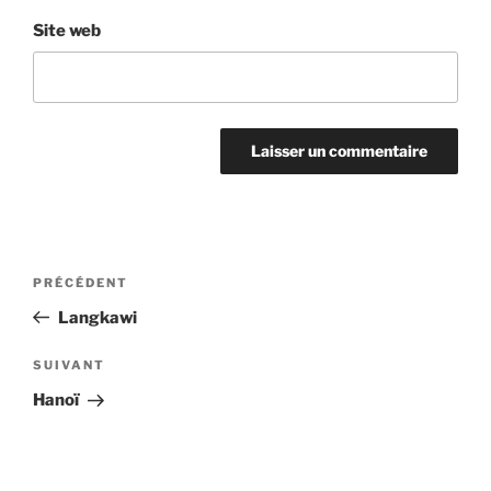
Site web
Navigation
Article
PRÉCÉDENT
de
précédent
Langkawi
l’article
Article
SUIVANT
suivant
Hanoï