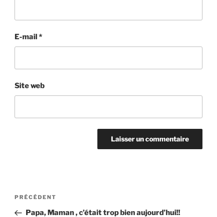
E-mail
*
Site web
Navigation
Article
PRÉCÉDENT
de
précédent
Papa, Maman , c’était trop bien aujourd’hui!!