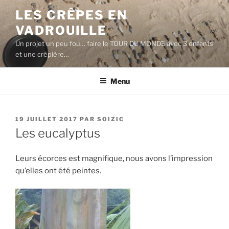
Aller
LES CRÊPES EN
au
VADROUILLE
contenu
principal
Un projet un peu fou… faire le TOUR DU MONDE avec 3 enfants
et une crêpière…
Menu
PUBLIÉ
19 JUILLET 2017
PAR
SOIZIC
LE
Les eucalyptus
Leurs écorces est magnifique, nous avons l’impression
qu’elles ont été peintes.