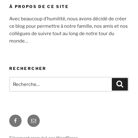
À PROPOS DE CE SITE
Avec beaucoup d’humilité, nous avons décidé de créer
ce blog pour permettre à notre famille, nos amis et nos
collègues de suivre tout au long de notre tour du
monde…
RECHERCHER
Recherche
Recher
pour
:
Facebook
E-
mail
Fièrement propulsé par WordPress