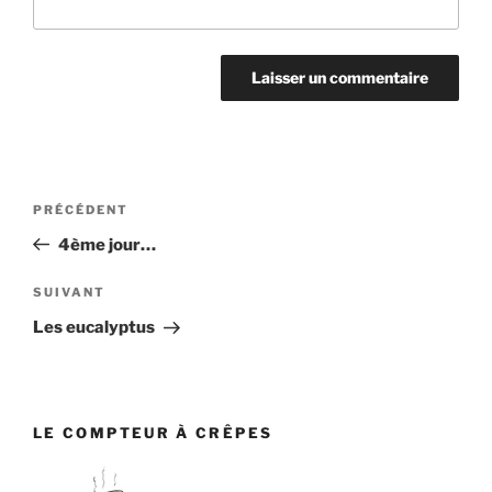
Navigation
Article
PRÉCÉDENT
de
précédent
4ème jour…
l’article
Article
SUIVANT
suivant
Les eucalyptus
LE COMPTEUR À CRÊPES