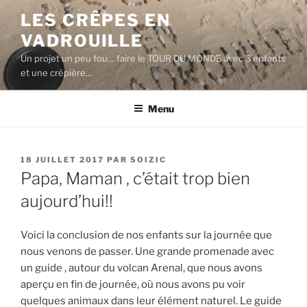
Aller
LES CRÊPES EN
au
VADROUILLE
contenu
principal
Un projet un peu fou… faire le TOUR DU MONDE avec 3 enfants
et une crêpière…
Menu
PUBLIÉ
18 JUILLET 2017
PAR
SOIZIC
LE
Papa, Maman , c’était trop bien
aujourd’hui!!
Voici la conclusion de nos enfants sur la journée que
nous venons de passer. Une grande promenade avec
un guide , autour du volcan Arenal, que nous avons
aperçu en fin de journée, où nous avons pu voir
quelques animaux dans leur élément naturel. Le guide