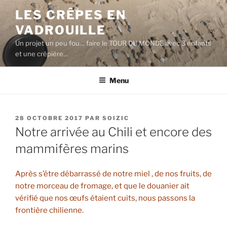
Aller
LES CRÊPES EN
au
VADROUILLE
contenu
principal
Un projet un peu fou… faire le TOUR DU MONDE avec 3 enfants
et une crêpière…
Menu
PUBLIÉ
28 OCTOBRE 2017
PAR
SOIZIC
LE
Notre arrivée au Chili et encore des
mammifères marins
Après s’être débarrassé de notre miel , de nos fruits, de
notre morceau de fromage, et que le douanier ait
vérifié que nos œufs étaient cuits, nous passons la
frontière chilienne.