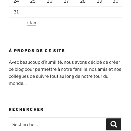
24
25
26
27
28
29
30
31
« Jan
À PROPOS DE CE SITE
Avec beaucoup d’humilité, nous avons décidé de créer
ce blog pour permettre à notre famille, nos amis et nos
collègues de suivre tout au long de notre tour du
monde…
RECHERCHER
Recherche
Recher
pour