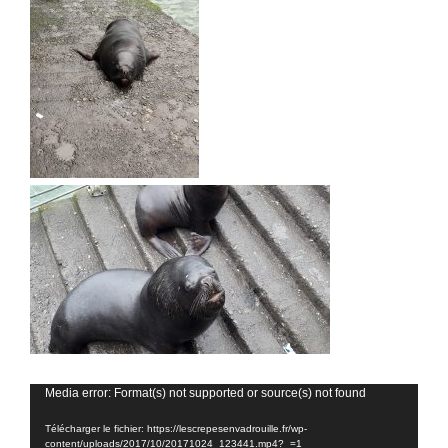
Lecteur
Media error: Format(s) not supported or source(s) not found
vidéo
Télécharger le fichier: https://lescrepesenvadrouille.fr/wp-
content/uploads/2017/10/20171024_123441.mp4?_=1