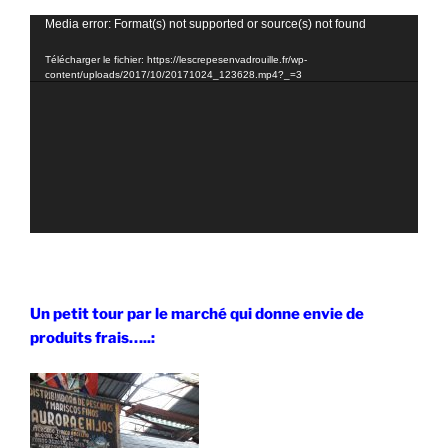
Lecteur
Media error: Format(s) not supported or source(s) not found
vidéo
Télécharger le fichier: https://lescrepesenvadrouille.fr/wp-
content/uploads/2017/10/20171024_123628.mp4?_=3
Un petit tour par le marché qui donne envie de
produits frais…..: