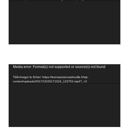
Lecteur
Media error: Format(s) not supported or source(s) not found
vidéo
Télécharger le fichier: https://lescrepesenvadrouille.fr/wp-
content/uploads/2017/10/20171024_123753.mp4?_=2