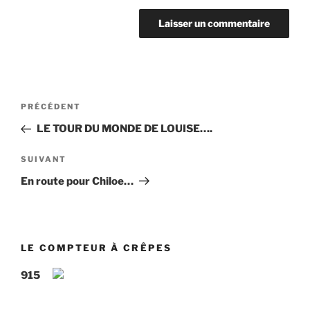
Navigation
Article
PRÉCÉDENT
de
précédent
LE TOUR DU MONDE DE LOUISE….
l’article
Article
SUIVANT
suivant
En route pour Chiloe…
LE COMPTEUR À CRÊPES
915